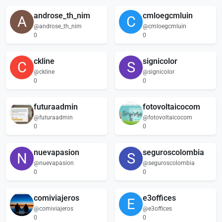
androse_th_nim
cmloegcmluin
A
C
@androse_th_nim
@cmloegcmluin
0
0
ckline
signicolor
C
S
@ckline
@signicolor
0
0
futuraadmin
fotovoltaicocom
@futuraadmin
@fotovoltaicocom
0
0
nuevapasion
seguroscolombia
N
S
@nuevapasion
@seguroscolombia
0
0
comiviajeros
e3offices
E
@comiviajeros
@e3offices
0
0