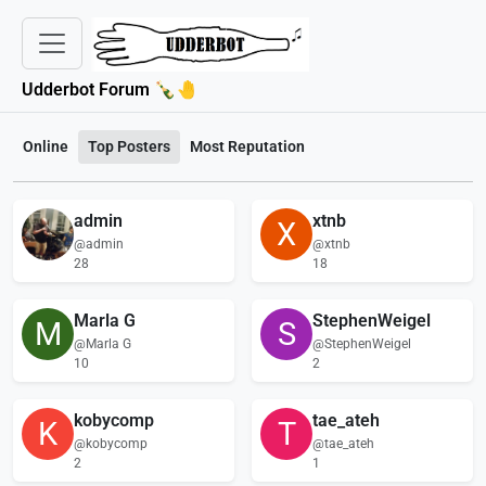
Udderbot Forum 🍾🤚
Online
Top Posters
Most Reputation
admin
xtnb
X
@admin
@xtnb
28
18
Marla G
StephenWeigel
M
S
@Marla G
@StephenWeigel
10
2
kobycomp
tae_ateh
K
T
@kobycomp
@tae_ateh
2
1