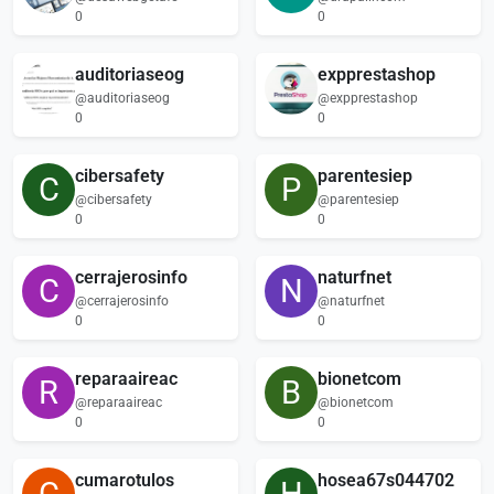
0
0
auditoriaseog
expprestashop
@auditoriaseog
@expprestashop
0
0
cibersafety
parentesiep
C
P
@cibersafety
@parentesiep
0
0
cerrajerosinfo
naturfnet
C
N
@cerrajerosinfo
@naturfnet
0
0
reparaaireac
bionetcom
R
B
@reparaaireac
@bionetcom
0
0
cumarotulos
hosea67s044702