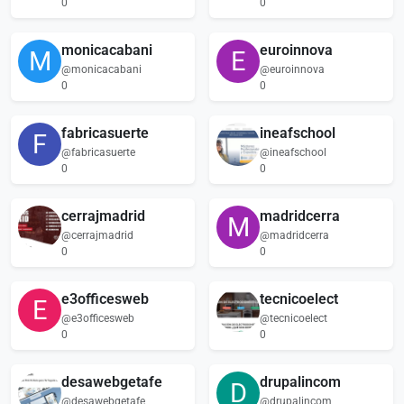
0
0
monicacabani
euroinnova
M
E
@monicacabani
@euroinnova
0
0
fabricasuerte
ineafschool
F
@fabricasuerte
@ineafschool
0
0
cerrajmadrid
madridcerra
M
@cerrajmadrid
@madridcerra
0
0
e3officesweb
tecnicoelect
E
@e3officesweb
@tecnicoelect
0
0
desawebgetafe
drupalincom
D
@desawebgetafe
@drupalincom