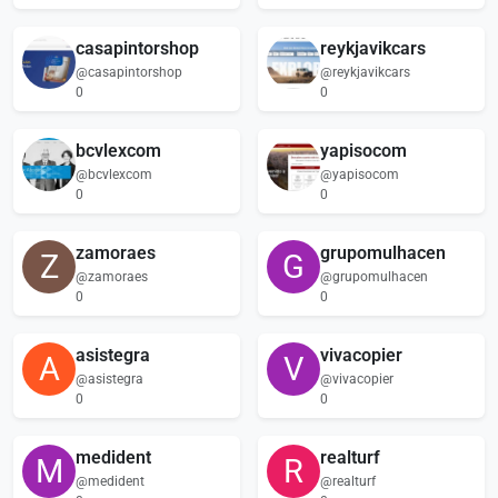
casapintorshop
reykjavikcars
@casapintorshop
@reykjavikcars
0
0
bcvlexcom
yapisocom
@bcvlexcom
@yapisocom
0
0
zamoraes
grupomulhacen
Z
G
@zamoraes
@grupomulhacen
0
0
asistegra
vivacopier
A
V
@asistegra
@vivacopier
0
0
medident
realturf
M
R
@medident
@realturf