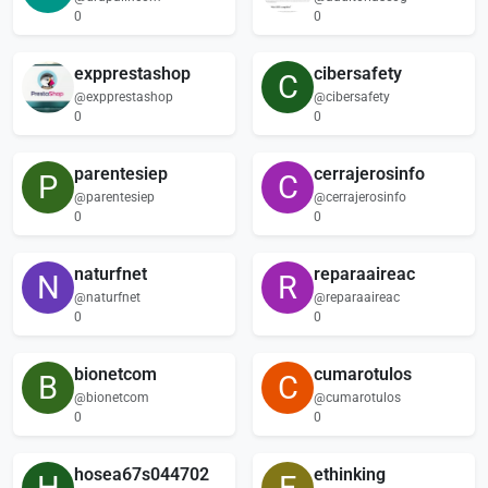
0
0
expprestashop
cibersafety
C
@expprestashop
@cibersafety
0
0
parentesiep
cerrajerosinfo
P
C
@parentesiep
@cerrajerosinfo
0
0
naturfnet
reparaaireac
N
R
@naturfnet
@reparaaireac
0
0
bionetcom
cumarotulos
B
C
@bionetcom
@cumarotulos
0
0
hosea67s044702
ethinking