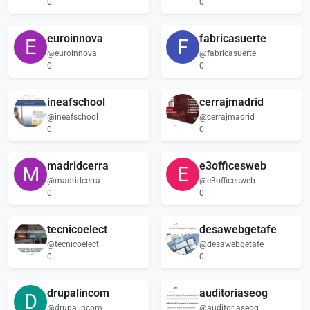
0
0
euroinnova
fabricasuerte
E
F
@euroinnova
@fabricasuerte
0
0
ineafschool
cerrajmadrid
@ineafschool
@cerrajmadrid
0
0
madridcerra
e3officesweb
M
E
@madridcerra
@e3officesweb
0
0
tecnicoelect
desawebgetafe
@tecnicoelect
@desawebgetafe
0
0
drupalincom
auditoriaseog
D
@drupalincom
@auditoriaseog