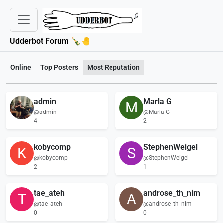
Udderbot Forum 🍾🤚
Online
Top Posters
Most Reputation
admin
Marla G
M
@admin
@Marla G
4
2
kobycomp
StephenWeigel
K
S
@kobycomp
@StephenWeigel
2
1
tae_ateh
androse_th_nim
T
A
@tae_ateh
@androse_th_nim
0
0