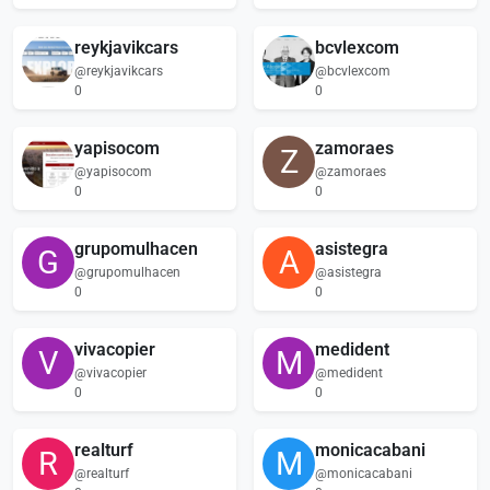
reykjavikcars
bcvlexcom
@reykjavikcars
@bcvlexcom
0
0
yapisocom
zamoraes
Z
@yapisocom
@zamoraes
0
0
grupomulhacen
asistegra
G
A
@grupomulhacen
@asistegra
0
0
vivacopier
medident
V
M
@vivacopier
@medident
0
0
realturf
monicacabani
R
M
@realturf
@monicacabani