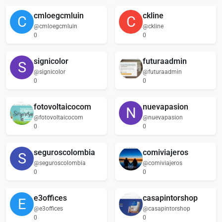
cmloegcmluin
ckline
C
C
@cmloegcmluin
@ckline
0
0
signicolor
futuraadmin
S
@signicolor
@futuraadmin
0
0
fotovoltaicocom
nuevapasion
N
@fotovoltaicocom
@nuevapasion
0
0
seguroscolombia
comiviajeros
S
@seguroscolombia
@comiviajeros
0
0
e3offices
casapintorshop
E
@e3offices
@casapintorshop
0
0